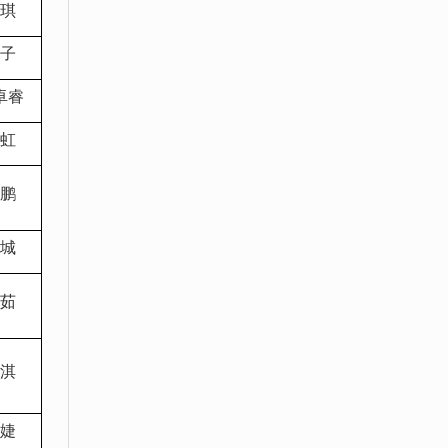
琪
子
卓睿
虹
鹏
城
茹
淇
婕