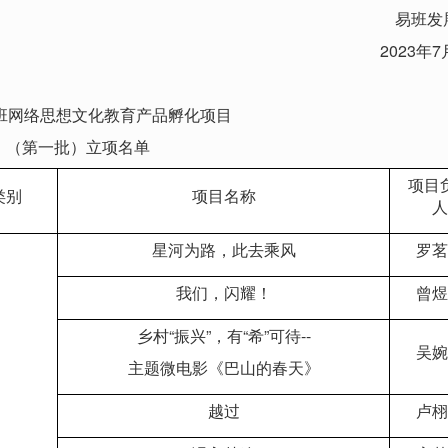
易班发
2023年7
易班网络思想文化教育产品孵化项目
（第一批）立项名单
项目
类别
项目名称
人
星河为路，此去乘风
罗茗
我们，闪耀！
曾煜
乡村“振兴”，有“希”可待--
吴婉
主题微电影《巴山的春天》
越过
卢栩