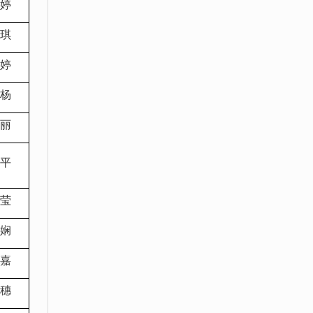
婷
琪
婷
杨
丽
平
莹
娴
嘉
穗