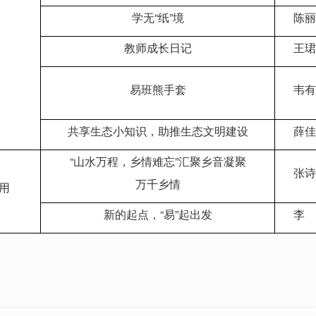
学无“纸”境
陈丽
教师成长日记
王珺
易班熊手套
韦有
共享生态小知识，助推生态文明建设
薛佳
“山水万程，乡情难忘”汇聚乡音凝聚
张诗
万千乡情
用
新的起点，“易”起出发
李 