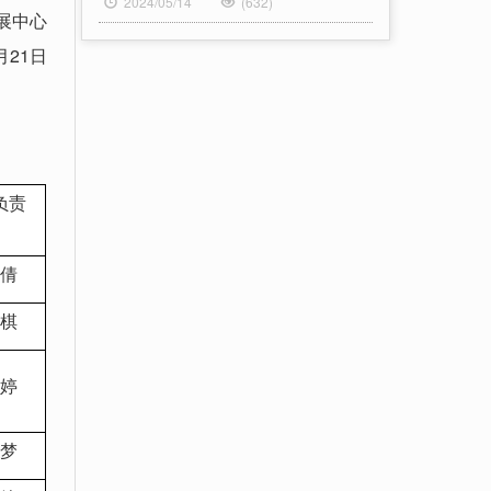
2024/05/14
(632)
展中心
月21日
负责
倩
棋
婷
梦