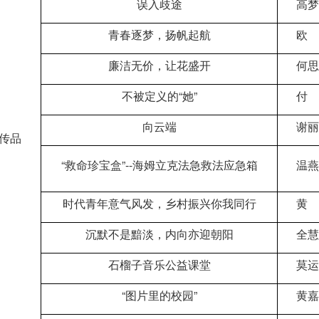
误入歧途
高梦
青春逐梦，扬帆起航
欧 
廉洁无价，让花盛开
何思
不被定义的“她”
付 
向云端
谢丽
传品
“救命珍宝盒”--海姆立克法急救法应急箱
温燕
时代青年意气风发，乡村振兴你我同行
黄 
沉默不是黯淡，内向亦迎朝阳
全慧
石榴子音乐公益课堂
莫运
“图片里的校园”
黄嘉