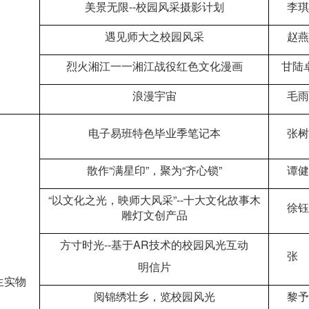
美景无限--校园风采摄影计划
李琪
遇见师大之校园风采
赵燕
烈火湘江一一湘江战役红色文化漫画
甘陆
浪漫宇宙
毛雨
电子易班特色毕业季笔记本
张树
散作“满星印”，聚为“齐心锁”
谭健
“以文化之光，映师大风采”--十大文化故事木
徐钰
雕灯文创产品
方寸时光--基于AR技术的校园风光互动
张 
明信片
生实物
阅锦绣壮乡，览校园风光
黎予