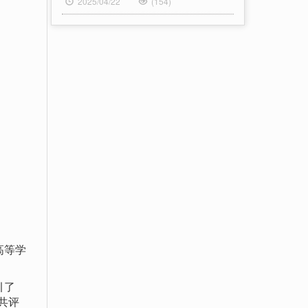
2025/04/22
(154)
高等学
引了
共评