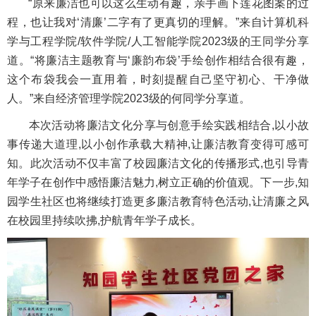
“原来廉洁也可以这么生动有趣，亲手画下莲花图案的过
程，也让我对‘清廉’二字有了更真切的理解。”来自计算机科
学与工程学院/软件学院/人工智能学院2023级的王同学分享
道。“将廉洁主题教育与‘廉韵布袋’手绘创作相结合很有趣，
这个布袋我会一直用着，时刻提醒自己坚守初心、干净做
人。”来自经济管理学院2023级的何同学分享道。
本次活动将廉洁文化分享与创意手绘实践相结合,以小故
事传递大道理,以小创作承载大精神,让廉洁教育变得可感可
知。此次活动不仅丰富了校园廉洁文化的传播形式,也引导青
年学子在创作中感悟廉洁魅力,树立正确的价值观。下一步,知
园学生社区也将继续打造更多廉洁教育特色活动,让清廉之风
在校园里持续吹拂,护航青年学子成长。