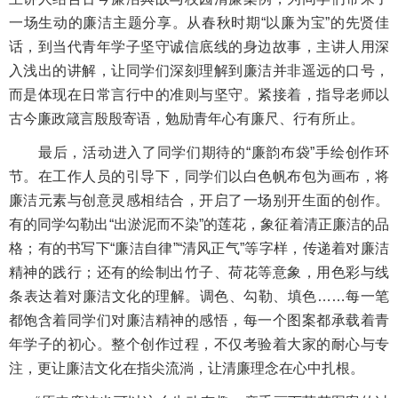
一场生动的廉洁主题分享。从春秋时期“以廉为宝”的先贤佳
话，到当代青年学子坚守诚信底线的身边故事，主讲人用深
入浅出的讲解，让同学们深刻理解到廉洁并非遥远的口号，
而是体现在日常言行中的准则与坚守。紧接着，指导老师以
古今廉政箴言殷殷寄语，勉励青年心有廉尺、行有所止。
最后，活动进入了同学们期待的“廉韵布袋”手绘创作环
节。在工作人员的引导下，同学们以白色帆布包为画布，将
廉洁元素与创意灵感相结合，开启了一场别开生面的创作。
有的同学勾勒出“出淤泥而不染”的莲花，象征着清正廉洁的品
格；有的书写下“廉洁自律”“清风正气”等字样，传递着对廉洁
精神的践行；还有的绘制出竹子、荷花等意象，用色彩与线
条表达着对廉洁文化的理解。调色、勾勒、填色……每一笔
都饱含着同学们对廉洁精神的感悟，每一个图案都承载着青
年学子的初心。整个创作过程，不仅考验着大家的耐心与专
注，更让廉洁文化在指尖流淌，让清廉理念在心中扎根。