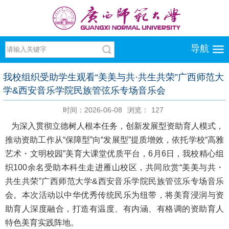
导航
我校组织受助学生观看“美美与共·共生共荣”广西师范大
学&西安音乐学院民族管弦乐专场音乐会
时间：2026-06-08
浏览：
127
为深入贯彻立德树人根本任务，创新发展型资助育人模式，
推动资助工作从“保障型”向“发展型”提质增效，依托学校“高雅
艺术・文明校园”美育大课堂优质平台，6月6日，我校精心组
织100余名受助本科生走进雁山校区，共同欣赏“美美与共・
共生共荣”广西师范大学&西安音乐学院民族管弦乐专场音乐
会。本次活动以中华优秀传统民乐为纽带，将美育浸润与资
助育人深度融合，打造有温度、有内涵、有格调的资助育人
特色美育实践阵地。