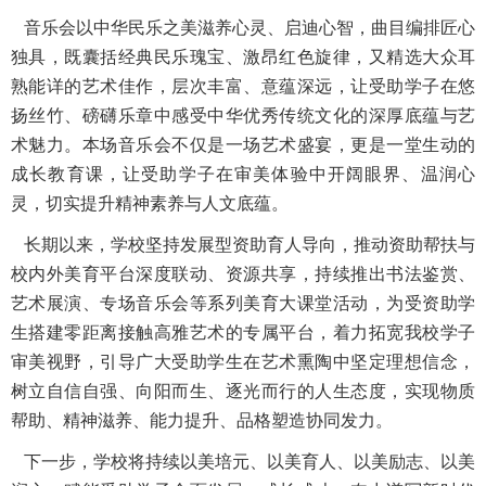
音乐会以中华民乐之美滋养心灵、启迪心智，曲目编排匠心
独具，既囊括经典民乐瑰宝、激昂红色旋律，又精选大众耳
熟能详的艺术佳作，层次丰富、意蕴深远，让受助学子在悠
扬丝竹、磅礴乐章中感受中华优秀传统文化的深厚底蕴与艺
术魅力。本场音乐会不仅是一场艺术盛宴，更是一堂生动的
成长教育课，让受助学子在审美体验中开阔眼界、温润心
灵，切实提升精神素养与人文底蕴。
长期以来，学校坚持发展型资助育人导向，推动资助帮扶与
校内外美育平台深度联动、资源共享，持续推出书法鉴赏、
艺术展演、专场音乐会等系列美育大课堂活动，为受资助学
生搭建零距离接触高雅艺术的专属平台，着力拓宽我校学子
审美视野，引导广大受助学生在艺术熏陶中坚定理想信念，
树立自信自强、向阳而生、逐光而行的人生态度，实现物质
帮助、精神滋养、能力提升、品格塑造协同发力。
下一步，学校将持续以美培元、以美育人、以美励志、以美