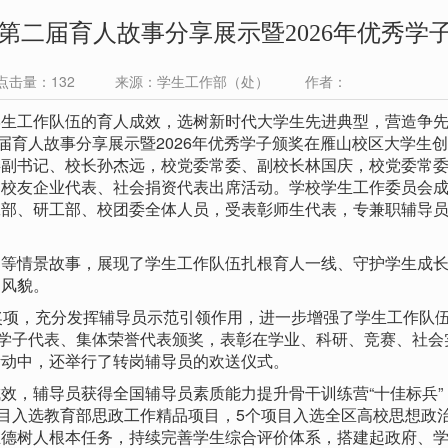
第二届育人故事分享展示暨2026年优秀学
 点击量：
132
来源：学生工作部（处） 作者：
工作队伍的育人成效，选树新时代大学生先进典型，营造争先
届育人故事分享展示暨2026年优秀学子颁奖在雁山校区大学生
委副书记、校长孙杰远，校党委常委、副校长林国庆，校党委常
，校友企业代表、社会捐资代表出席活动。学校学生工作委员会
工部、研工部、校团委全体人员，受表彰师生代表，专兼职辅导
情景故事，展现了学生工作队伍扎根育人一线、守护学生成长
扬风貌。
项，充分发挥辅导员示范引领作用，进一步增强了学生工作队
秀学子代表、集体荣誉代表颁奖，表彰在学业、科研、竞赛、社会
活动中，还举行了转岗辅导员的欢送仪式。
，辅导员获得全国辅导员素质能力提升骨干训练营“十佳标兵”
项目入选教育部思政工作精品项目，5个项目入选全区高校思想政
立德树人根本任务，持续完善学生综合评价体系，搭建起政府、