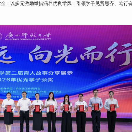
学金，以多元激励举措涵养优良学风，引领学子见贤思齐、笃行