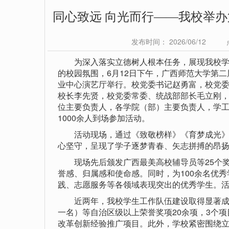
同心致远 向光而行——我校举办
发布时间： 2026/06/12
为深入落实立德树人根本任务，展现我校学生
的校园氛围，6月12日下午，广西师范大学第二
业中心演艺厅举行。校党委书记赵勇富，校党
校长李先贤，校党委常委、统战部部长毛立刚
位主要负责人，各学院（部）主要负责人，学
1000余人到场参加活动。
活动现场，通过《致敬榜样》《育梦成光》等
心坚守，呈现了学子逐梦青春、矢志拼搏的昂
现场先后颁发广西最美高校辅导员等25个奖
誉感、归属感和使命感。同时，为100余名优
践、志愿服务等各领域表现突出的优秀学生。
近两年，我校学生工作队伍建设取得显著成效
一名）等自治区级以上荣誉奖项20余项，3个
改革创新经验推广项目。此外，学校紧密围绕