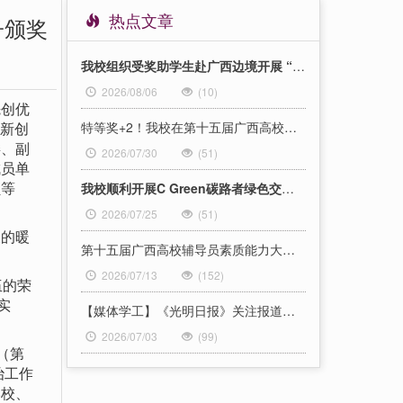
热点文章
子颁奖
我校组织受奖助学生赴广西边境开展 “行红色足迹，筑青春梦想”资助育人实践活动
2026/08/06
(10)
创优
创新创
特等奖+2！我校在第十五届广西高校辅导员素质能力大赛喜获佳绩
委、副
2026/07/30
(51)
成员单
员等
我校顺利开展C Green碳路者绿色交通青年创新行动“一日公益合伙人”社会实践活动
2026/07/25
(51)
的暖
第十五届广西高校辅导员素质能力大赛在我校举办
2026/07/13
(152)
伍的荣
实
【媒体学工】《光明日报》关注报道我校就业工作的精准举措和暖心服务
2026/07/03
(99)
（第
治工作
学校、