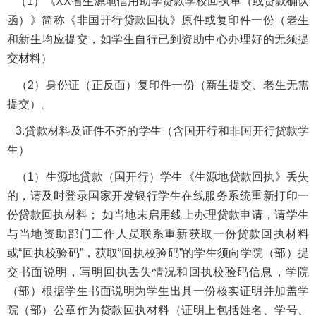
（1）《XX省生源地信用助学贷款学校回执单（或贷款确认
函）》简称《非国开行贷款回执》原件或复印件一份（老生
和新生均应提交，如学生自行已到资助中心办理好的无须提
交材料）
（2）身份证（正反面）复印件一份（新生提交、老生无需
提交）。
3.贷款材料及证件不齐的学生（含国开行和非国开行贷款学
生）
（1）生源地贷款（国开行）学生《生源地贷款回执》丢失
的，请及时登录国家开发银行学生在线服务系统重新打印一
份贷款回执材料； 如当地未启用线上办理贷款申请，请学生
与当地资助部门工作人员联系重新获取一份贷款回执材料
或“回执校验码”，获取“回执校验码”的学生须向学院（部）提
交书面说明，写明回执丢失情况和回执校验码信息，学院
（部）根据学生书面说明为学生出具一份核实证明并加盖学
院（部）公章作为贷款回执材料（证明上包括姓名、学号、