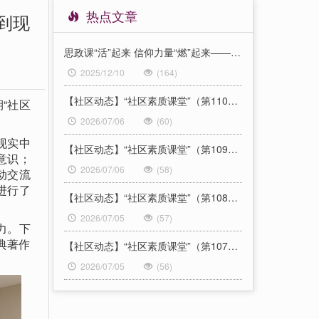
热点文章
到现
思政课“活”起来 信仰力量“燃”起来——我校“形势与政策”《青春·信仰》舞台情景课再度成功展演
2025/12/10
(164)
【社区动态】“社区素质课堂”（第110期）：“经典文献阅读”系列之中共党员的廉洁品格主题分享
“社区
2026/07/06
(60)
现实中
【社区动态】“社区素质课堂”（第109期）：“征兵宣传”系列之热血青春赴军营（七）
意识；
2026/07/06
(58)
动交流
进行了
【社区动态】“社区素质课堂”（第108期）：“经典文献阅读”系列之从文本到现实：马克思主义经典的当代价值讲座
2026/07/05
(57)
力。下
典著作
【社区动态】“社区素质课堂”（第107期）：“征兵宣传”系列之“热血青春赴军营”主题宣讲活动
2026/07/05
(56)