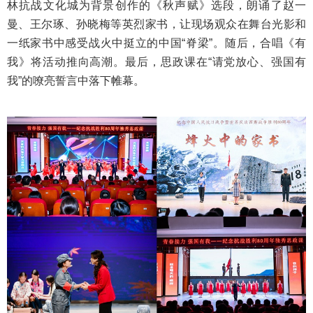
林抗战文化城为背景创作的《秋声赋》选段，朗诵了赵一
曼、王尔琢、孙晓梅等英烈家书，让现场观众在舞台光影和
一纸家书中感受战火中挺立的中国“脊梁”。随后，合唱《有
我》将活动推向高潮。最后，思政课在“请党放心、强国有
我”的嘹亮誓言中落下帷幕。