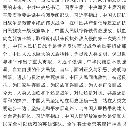
明的未来。中共中央总书记、国家主席、中央军委主席习近
平发表重要讲话并检阅受阅部队。习近平指出，中国人民抗
日战争是艰苦卓绝的伟大战争。在中国共产党倡导建立的抗
日民族统一战线旗帜下，中国人民以铮铮铁骨战强敌、以血
肉之躯筑长城，取得近代以来反抗外敌入侵的第一次完全胜
利。中国人民抗日战争是世界反法西斯战争的重要组成部
分，中国人民以巨大的民族牺牲，为拯救人类文明、保卫世
界和平作出了重大贡献。习近平强调，中华民族是不畏强
暴、自立自强的伟大民族。当年，面对正义与邪恶、光明与
黑暗、进步与反动的生死较量，中国人民同仇敌忾、奋起反
抗，为国家生存而战，为民族复兴而战，为人类正义而战。
今天，人类又面临和平还是战争、对话还是对抗、共赢还是
零和的抉择。中国人民坚定站在历史正确一边、站在人类文
明进步一边，坚持走和平发展道路，与各国人民携手构建人
类命运共同体。习近平指出，中国人民解放军始终是党和人
民完全可以信赖的英雄部队。全军将士要忠实履行神圣职