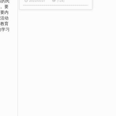
族的民
2023/05/31
(124)
力。要
主要内
践活动
义教育
动学习