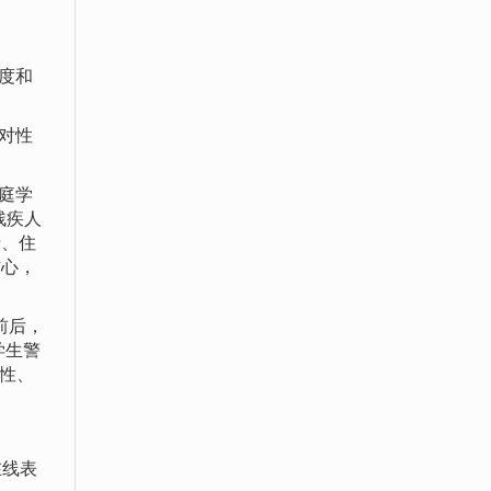
度和
对性
庭学
残疾人
费、住
信心，
前后，
学生警
理性、
在线表