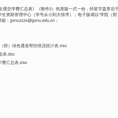
本科生缓交学费汇总表》（附件3）纸质版一式一份，经签字盖章后于2
到学生资助管理中心（学号从小到大排序）；电子版请以“学院（部
nuzzzx@gxnu.edu.cn；
（部）绿色通道帮扶情况统计表.xlsx
.doc
费汇总表.xlsx
）