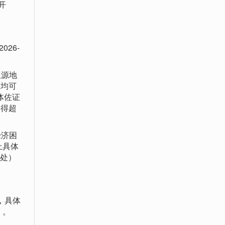
开
26-
生源地
，均可
体佐证
不得超
经济困
上具体
（处）
，具体
）。