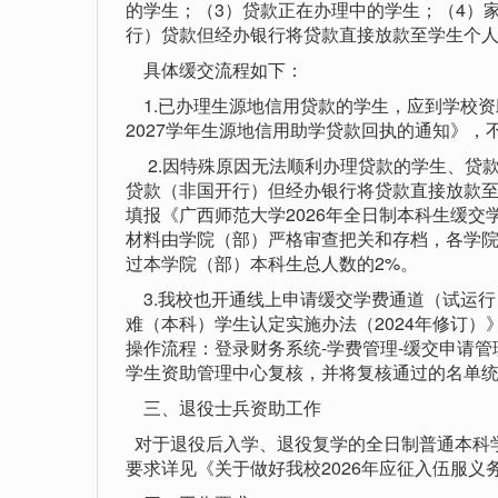
的学生；（3）贷款正在办理中的学生；（4）
行）贷款但经办银行将贷款直接放款至学生个人
具体缓交流程如下：
1.已办理生源地信用贷款的学生，应到学校资助
2027学年生源地信用助学贷款回执的通知》，
2.因特殊原因无法顺利办理贷款的学生、贷
贷款（非国开行）但经办银行将贷款直接放款
填报《广西师范大学2026年全日制本科生缓交
材料由学院（部）严格审查把关和存档，各学
过本学院（部）本科生总人数的2%。
3.我校也开通线上申请缓交学费通道（试运行
难（本科）学生认定实施办法（2024年修订
操作流程：登录财务系统-学费管理-缓交申请
学生资助管理中心复核，并将复核通过的名单
三、退役士兵资助工作
对于退役后入学、退役复学的全日制普通本科
要求详见《关于做好我校2026年应征入伍服